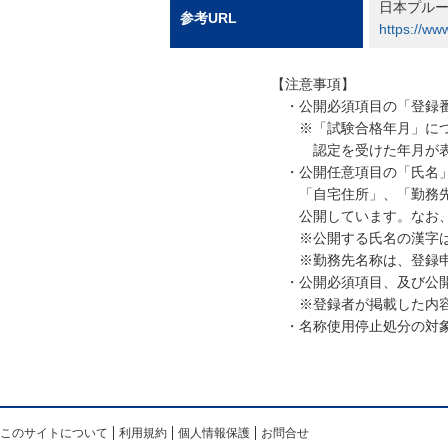
日本プル
参考URL
https://ww
【注意事項】
・公開必須項目の「登録番
※「試験合格年月」につい
認定を受けた年月が表
・公開任意項目の「氏名」
「自宅住所」、「勤務先住
公開しています。なお、変
※公開する氏名の漢字は、
※勤務先名称は、登録申
・公開必須項目、及び公開
※登録者が掲載した内容
・名称使用停止処分の対象
このサイトについて
利用規約
個人情報保護
お問合せ