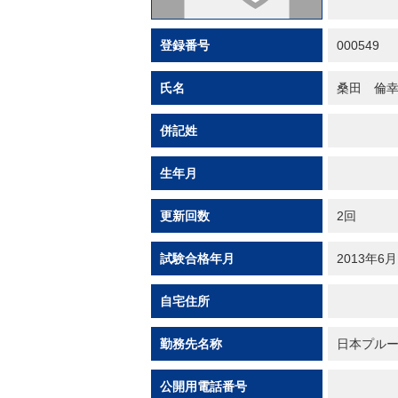
登録番号
000549
氏名
桑田 倫
併記姓
生年月
更新回数
2回
試験合格年月
2013年6月
自宅住所
勤務先名称
日本プル
公開用電話番号