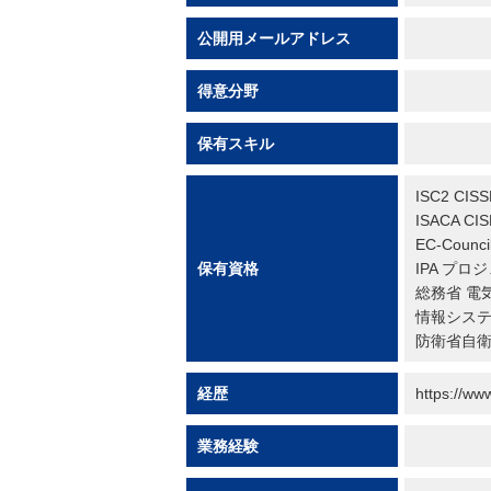
公開用メールアドレス
得意分野
保有スキル
ISC2 CISS
ISACA CIS
EC-Counci
保有資格
IPA プ
総務省 電
情報シス
防衛省自衛
経歴
https://ww
業務経験