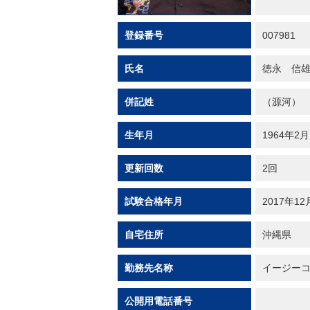
登録番号
007981
氏名
徳永 信
併記姓
（源河）
生年月
1964年2月
更新回数
2回
試験合格年月
2017年12
自宅住所
沖縄県
勤務先名称
イージー
公開用電話番号